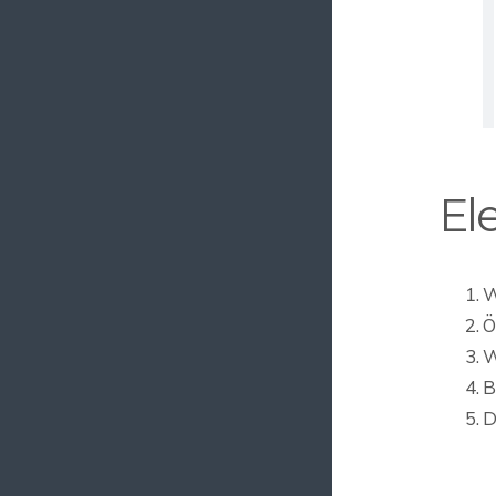
El
W
Ö
W
B
D