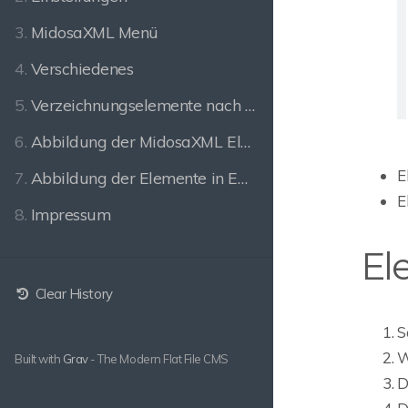
3.
MidosaXML Menü
4.
Verschiedenes
5.
Verzeichnungselemente nach ISAD-G
6.
Abbildung der MidosaXML Elemente in EAD
E
7.
Abbildung der Elemente in EAD-DDB
E
8.
Impressum
El
Clear History
S
W
Built with
Grav
- The Modern Flat File CMS
D